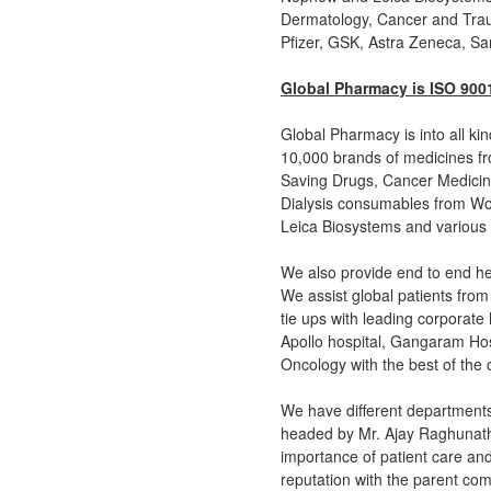
Dermatology, Cancer and Traum
Pfizer, GSK, Astra Zeneca, Sa
Global Pharmacy is ISO 900
Global Pharmacy is into all ki
10,000 brands of medicines fro
Saving Drugs, Cancer Medicin
Dialysis consumables from Wo
Leica Biosystems and various 
We also provide end to end hea
We assist global patients from
tie ups with leading corporate
Apollo hospital, Gangaram Hosp
Oncology with the best of the 
We have different departments
headed by Mr. Ajay Raghunath 
importance of patient care and 
reputation with the parent com