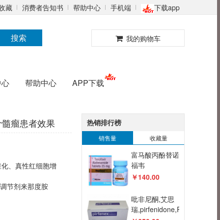
收藏
消费者告知书
帮助中心
手机端
下载app
0
搜索
我的购物车
中心
帮助中心
APP下载
骨髓瘤患者效果
热销排行榜
销售量
收藏量
富马酸丙酚替诺
福韦
维化、真性红细胞增
片,Tenofovir
￥140.00
alafenamide,VEMLIDY,TAF,
调节剂来那度胺
韦立
吡非尼酮,艾思
得,HEPBEST
瑞,pirfenidone,PIRFENEX