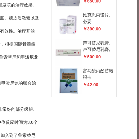
￥650.00
那度胺的治疗效果。
比克恩丙诺片,
胺、糖皮质激素以及
必妥
维,Bictegravir,Emtricitabine,
￥390.00
有效性。治疗开始
芦可替尼乳膏,
时，根据国际骨髓瘤
卢可替尼乳膏,
鲁索替尼软
￥500.00
的鲁索替尼和甲泼尼龙
膏,ruxolitinib
cream,Rutinib
富马酸丙酚替诺
福韦
和甲泼尼龙的联合治
片,Tenofovir
￥42.00
alafenamide,VEMLIDY,TAF,
韦立
得,TAFBEST
非常好的部分缓解、
位反应时间为3.0个
胺加入到了鲁索替尼