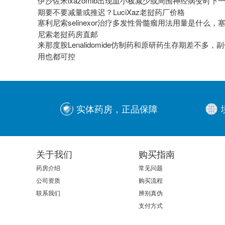
伊沙佐米ixazomib出现血小板减少或周围神经病变时下
期要不要减量或推迟？LuciXaz老挝药厂价格
塞利尼索selinexor治疗多发性骨髓瘤用法用量是什么，
尼索老挝药房直邮
来那度胺Lenalidomide仿制药和原研药生存期差不多，
用也都可控
实体药房，正品保障
关于我们
购买指南
药房介绍
常见问题
公司资质
购买流程
联系我们
辨别真伪
支付方式