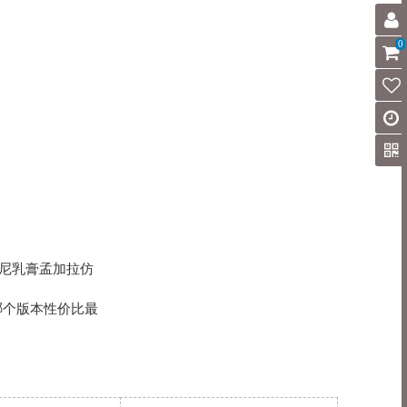
0
尼乳膏孟加拉仿
哪个版本性价比最