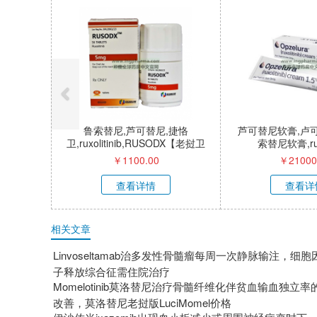
鲁索替尼,芦可替尼,捷恪
芦可替尼软膏,卢
卫,ruxolitinib,RUSODX【老挝卫
索替尼软膏,ruxo
生部批准上市】
cream,Opz
￥
1100.00
￥
21000
查看详情
查看详
相关文章
Linvoseltamab治多发性骨髓瘤每周一次静脉输注，细胞
子释放综合征需住院治疗
Momelotinib莫洛替尼治疗骨髓纤维化伴贫血输血独立率
改善，莫洛替尼老挝版LuciMomel价格