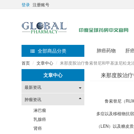
登录
注册账号
肺癌药物
肝
全部商品分类
首页
文章中心
来那度胺治疗鲁索替尼和甲基泼尼松龙治
来那度胺治疗
文章中心
最新资讯
肿瘤资讯
鲁索替尼（RUX）
淋巴瘤
多症以及移植物抗宿
乳腺癌
（LEN）以及糖皮
肾癌