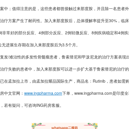
案中；值得注意的是，这些患者都曾接触过来那度胺，并且除一名患者外
治疗方案产生了耐药性。加入来那度胺后，总体缓解率提升至30%，临床
例非常好的部分反应、4例部分反应、2例轻微反应、8例疾病稳定和4例
中位无进展生存期在加入来那度胺后为3.5个月。
发/难治性的多发性骨髓瘤患者，鲁索替尼和甲泼尼龙的治疗方案表现
治疗失败的患者中，加入来那度胺可以进一步扩大基于鲁索替尼的治疗的
孟加拉上市，由孟加拉耀品国际生产，商品名：Rutinib，患者如需
房中文官网：
www.ingpharma.com
下单，
www.ingpharma.com
是印度全
，若有疑问，可咨询ING药房客服。