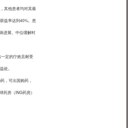
，其他患者均对其最
获益率达到40%。患
疾病进展。中位缓解时
出一定的疗效且耐受
益处。
购药，可出国购药，
球药房（ING药房）