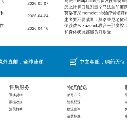
一周
马法兰Melphalan治多发性骨
2026-05-07
怎么计算口服剂量？马法兰印度
塞利
莫洛替尼momelotinib治疗骨
2026-04-24
患者要不要减量，莫洛替尼老挝
副作
伊沙佐米Ixazomib联合来那度
2026-04-16
和身体状况都能良好耐受
境外直邮，全球速递
中文客服，购药无忧
售后服务
物流配送
退换货物
邮寄方式
票据收据
隐私配送
清关协助
物流查询
运费标准