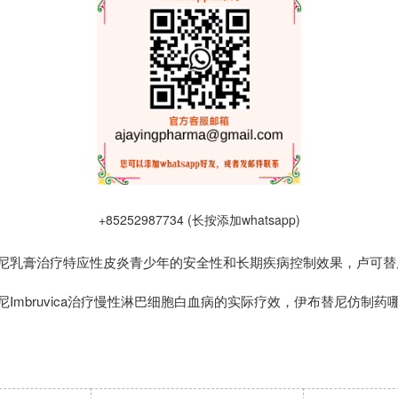
+85252987734 (长按添加whatsapp)
尼乳膏治疗特应性皮炎青少年的安全性和长期疾病控制效果，卢可替
Imbruvica治疗慢性淋巴细胞白血病的实际疗效，伊布替尼仿制药