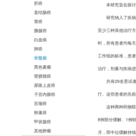
肝癌
本研究旨在探讨在
直结肠癌
研究纳入了疾病进
胃癌
至少三种其他治疗方
胰腺癌
白血病
时，所有患者均每天
肺癌
工作组的标准，患者
骨髓瘤
黑色素瘤
治疗，剂量与疾病进
肾膀胱癌
共有29名受试者（
尿路上皮癌
疗。这些患者的先前
子宫内膜癌
宫颈癌
这种两种药物联合治
卵巢癌
8例部分缓解、1例
甲状腺癌
其他肿瘤
月，而中位缓解持续