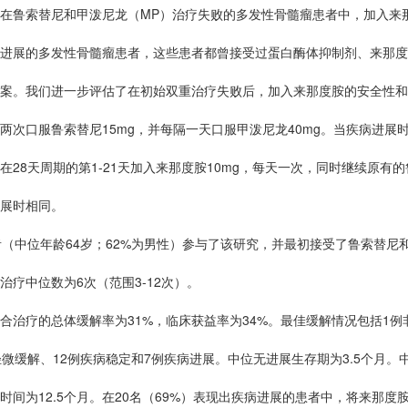
鲁索替尼和甲泼尼龙（MP）治疗失败的多发性骨髓瘤患者中，加入来
展的多发性骨髓瘤患者，这些患者都曾接受过蛋白酶体抑制剂、来那度
案。我们进一步评估了在初始双重治疗失败后，加入来那度胺的安全性和
两次口服鲁索替尼15mg，并每隔一天口服甲泼尼龙40mg。当疾病进展
在28天周期的第1-21天加入来那度胺10mg，每天一次，同时继续原有
展时相同。
中位年龄64岁；62%为男性）参与了该研究，并最初接受了鲁索替尼
治疗中位数为6次（范围3-12次）。
疗的总体缓解率为31%，临床获益率为34%。最佳缓解情况包括1例
轻微缓解、12例疾病稳定和7例疾病进展。中位无进展生存期为3.5个月。中
时间为12.5个月。在20名（69%）表现出疾病进展的患者中，将来那度