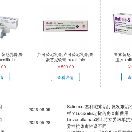
可替尼乳膏,鲁
芦可替尼乳膏,卢可替尼乳膏,鲁
鲁索替尼
litinib
索替尼软膏,ruxolitinib
卫,ruxolit
elura
cream,Rutinib
.00
￥
500.00
￥
情
查看详情
查
因
Selinexor塞利尼索治疗复发
2026-06-09
样？LuciSelin老挝药房直邮费用
的
Linvoseltamab对比特立妥
2026-05-28
异性抗体毒性谱不同