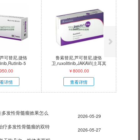
,芦可替尼,捷恪
鲁索替尼,芦可替尼,捷恪
inib,Rutinib-5
卫,ruxolitinib,JAKAVI(土耳其
版）
950.00
￥
8000.00
看详情
查看详情
难治性多发性骨髓瘤效果怎么
2026-05-29
珠单抗治疗多发性骨髓瘤的双特
2026-05-27